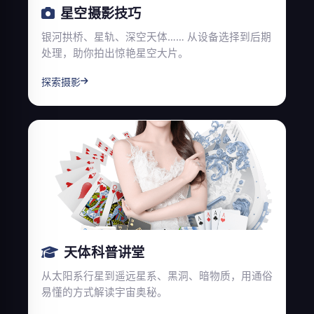
星空摄影技巧
银河拱桥、星轨、深空天体…… 从设备选择到后期
处理，助你拍出惊艳星空大片。
探索摄影
天体科普讲堂
从太阳系行星到遥远星系、黑洞、暗物质，用通俗
易懂的方式解读宇宙奥秘。