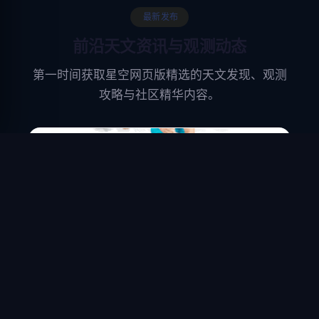
最新发布
前沿天文资讯与观测动态
第一时间获取星空网页版精选的天文发现、观测
攻略与社区精华内容。
默认分类
探秘世界杯足球场尺寸标准：究竟有多
大？
想知道世界杯足球场多大尺寸吗？本文详细解析国际
足联对世界杯球场的严格规格要求，包括长度、宽