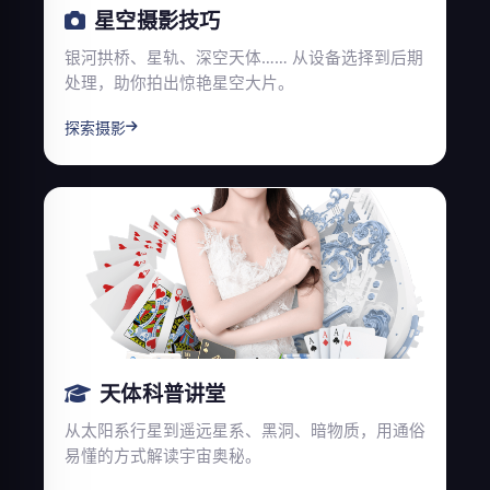
星空摄影技巧
银河拱桥、星轨、深空天体…… 从设备选择到后期
处理，助你拍出惊艳星空大片。
探索摄影
天体科普讲堂
从太阳系行星到遥远星系、黑洞、暗物质，用通俗
易懂的方式解读宇宙奥秘。