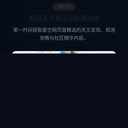
最新发布
前沿天文资讯与观测动态
第一时间获取星空网页版精选的天文发现、观测
攻略与社区精华内容。
默认分类
探秘世界杯足球场尺寸标准：究竟有多
大？
想知道世界杯足球场多大尺寸吗？本文详细解析国际
足联对世界杯球场的严格规格要求，包括长度、宽