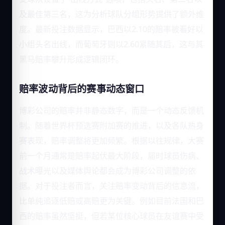
及最佳第三名，这为分析球队分组形势提供了额外维
度。最新投注数据显示，巴西以2.10的赔率被看好以
小组头名出线，而葡萄牙则以2.60紧随其后，这与其
黑马赔率攀升形成逻辑闭环。
赔率波动背后的赛事动态窗口
博彩公司的赔率并非静态数字，而是一个动态反馈机
制。随着世界杯预选赛附加赛的推进，以及各队热身
赛表现，赔率调整将更加频繁。根据以往规律，大赛
前一个月通常是赔率起伏最大阶段，届时球员伤病、
战术曝光以及媒体舆论都会成为博彩公司调整的依
据。对于投注者而言，关注赔率变动背后的信息流，
比单纯追逐低赔或高赔更为关键。例如目前法国和巴
西的赔率虽然坚挺，但若某位核心球员在友谊赛中受