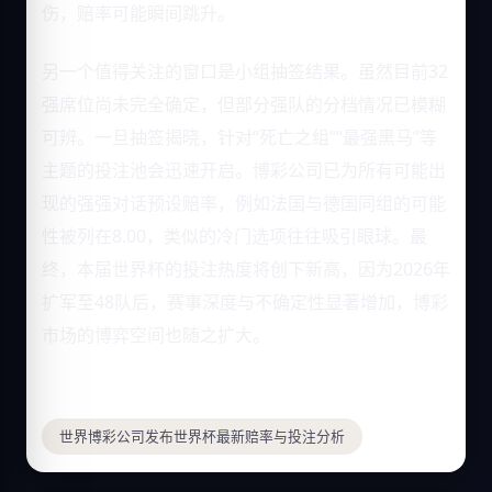
伤，赔率可能瞬间跳升。
另一个值得关注的窗口是小组抽签结果。虽然目前32
强席位尚未完全确定，但部分强队的分档情况已模糊
可辨。一旦抽签揭晓，针对“死亡之组”“最强黑马”等
主题的投注池会迅速开启。博彩公司已为所有可能出
现的强强对话预设赔率，例如法国与德国同组的可能
性被列在8.00，类似的冷门选项往往吸引眼球。最
终，本届世界杯的投注热度将创下新高，因为2026年
扩军至48队后，赛事深度与不确定性显著增加，博彩
市场的博弈空间也随之扩大。
世界博彩公司发布世界杯最新赔率与投注分析