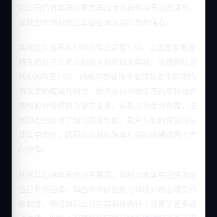
彩公司仍对其阵容厚度与战术多样性给予高度评价，
反映出市场对桑巴军团在淘汰赛阶段的信心。
英格兰队赔率从7.00小幅上调至7.50，主因是索斯盖
特在边后卫位置上的用人悬念尚未解除。而德国队则
从8.00降至7.00，纳格尔斯曼接手后球队在中前场的
进攻流畅度提升明显，穆西亚拉与维尔茨的年轻组合
被博彩分析师视为潜在变量。从投注资金分布看，法
国和巴西吸收了超过四成份额，散户与机构资金均呈
现集中态势，这预示着后续赔率可能继续朝这两个方
向收窄。
阿根廷的赔率虽然排名靠前，但相比去年夺冠后的高
位已有所回调。梅西的年龄因素与球队对核心球员的
依赖度，使得博彩公司在其晋级路径上设置了更多波