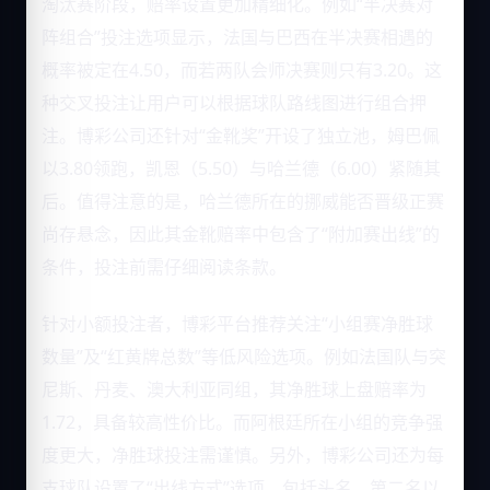
淘汰赛阶段，赔率设置更加精细化。例如“半决赛对
阵组合”投注选项显示，法国与巴西在半决赛相遇的
概率被定在4.50，而若两队会师决赛则只有3.20。这
种交叉投注让用户可以根据球队路线图进行组合押
注。博彩公司还针对“金靴奖”开设了独立池，姆巴佩
以3.80领跑，凯恩（5.50）与哈兰德（6.00）紧随其
后。值得注意的是，哈兰德所在的挪威能否晋级正赛
尚存悬念，因此其金靴赔率中包含了“附加赛出线”的
条件，投注前需仔细阅读条款。
针对小额投注者，博彩平台推荐关注“小组赛净胜球
数量”及“红黄牌总数”等低风险选项。例如法国队与突
尼斯、丹麦、澳大利亚同组，其净胜球上盘赔率为
1.72，具备较高性价比。而阿根廷所在小组的竞争强
度更大，净胜球投注需谨慎。另外，博彩公司还为每
支球队设置了“出线方式”选项，包括头名、第二名以