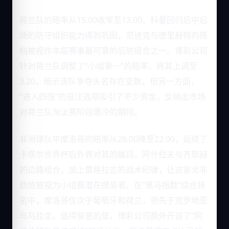
荷兰队的赔率从15.00收窄至13.00，科曼回归后中后
场的防守组织能力得到巩固，范迪克与德里赫特的搭
档被视作本届赛事最可靠的后防组合之一。博彩公司
针对荷兰队调整了“小组第一”的赔率，将其上调至
3.20，暗示该队争夺头名存在变数。但另一方面，
“进入四强”的投注选项吸引了不少资金，反映出市场
对荷兰队淘汰赛阶段爆冷的期待。
非洲球队中摩洛哥的赔率从26.00降至22.00，延续了
卡塔尔世界杯后外界对其的瞩目。阿什拉夫与齐耶赫
的边路组合，加上雷格拉吉的战术纪律，让这家北非
劲旅被视为小组赛潜在搅局者。在“黑马指数”综合排
名中，摩洛哥仅次于葡萄牙和荷兰，领先于克罗地亚
与乌拉圭。值得留意的是，博彩公司额外开设了“阿