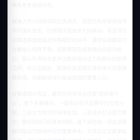
果本身更值得分析。
媒体之所以持续追踪这类消息，是因为热身赛安排常
常与球队状态、伤病情况和战术方向联动。某支球队
如果选择连续面对风格相近的对手，通常会被解读为
在模拟小组赛节奏；如果赛程安排更偏向分层次检
验，那么外界就会更关注教练组对主力和替补的使用
边界。也正因如此，欧洲杯友谊赛足球安排不仅是赛
程新闻，也是解读球队备战逻辑的重要入口。
对普通观众而言，最现实的关注点还是“后续看什
么”。接下来要看的，一是各队在热身赛中的出场分
配，二是主力球员的身体反馈，三是战术打法是否稳
定。赛程既然已经逐步明朗，接下来的每一场友谊赛
都可能成为欧洲杯前的重要参考。尤其在正式赛事临